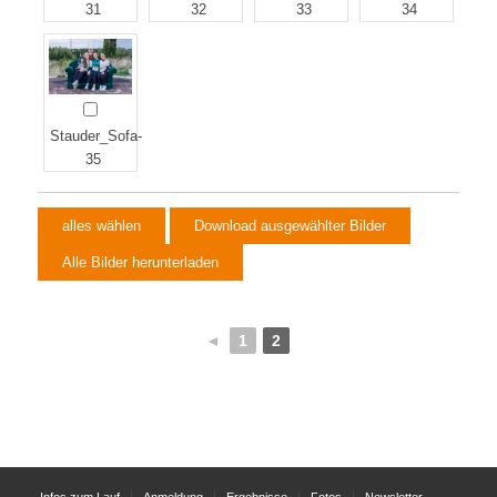
31
32
33
34
Stauder_Sofa-
35
◄
1
2