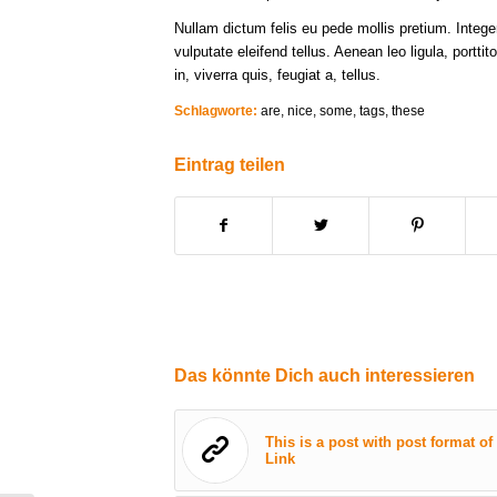
Nullam dictum felis eu pede mollis pretium. Inte
vulputate eleifend tellus. Aenean leo ligula, portt
in, viverra quis, feugiat a, tellus.
Schlagworte:
are
,
nice
,
some
,
tags
,
these
Eintrag teilen
Das könnte Dich auch interessieren
This is a post with post format of
Link