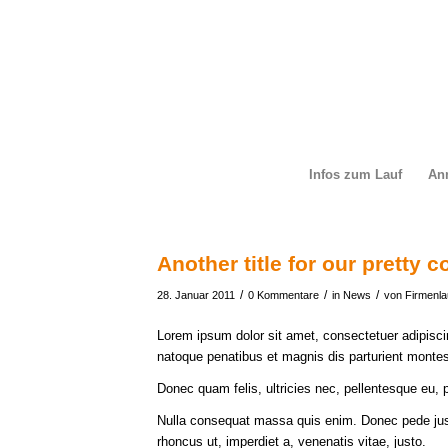
Infos zum Lauf
An
Another title for our pretty c
/
/
/
28. Januar 2011
0 Kommentare
in
News
von
Firmenla
Lorem ipsum dolor sit amet, consectetuer adipisc
natoque penatibus et magnis dis parturient montes
Donec quam felis, ultricies nec, pellentesque eu, 
Nulla consequat massa quis enim. Donec pede justo, 
rhoncus ut, imperdiet a, venenatis vitae, justo.